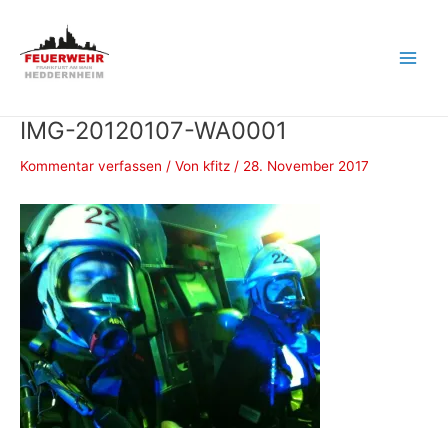
Zum
Inhalt
springen
Main
Men
IMG-20120107-WA0001
Kommentar verfassen
/ Von
kfitz
/
28. November 2017