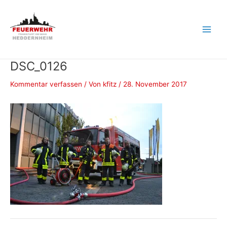
Zum
Inhalt
springen
Main
Men
DSC_0126
Kommentar verfassen
/ Von
kfitz
/
28. November 2017