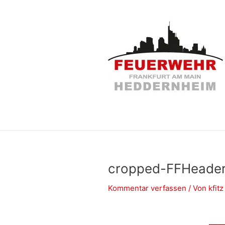
Zum
Inhalt
springen
cropped-FFHeader
Kommentar verfassen
/ Von
kfit