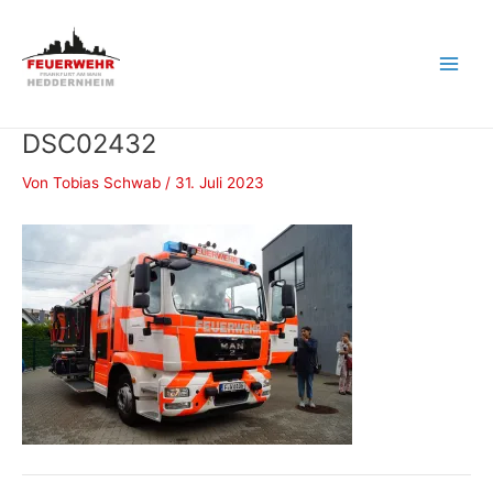
Zum
Inhalt
springen
Main
Men
DSC02432
Von
Tobias Schwab
/
31. Juli 2023