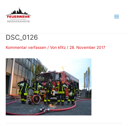
Zum
Inhalt
springen
Main
Men
DSC_0126
Kommentar verfassen
/ Von
kfitz
/
28. November 2017