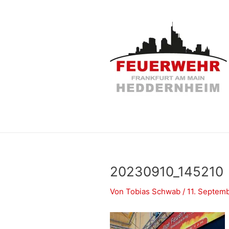
Zum
Inhalt
springen
20230910_145210
Von
Tobias Schwab
/
11. Septem