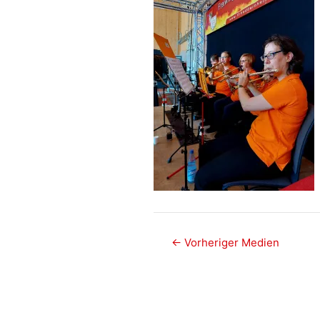
Post
←
Vorheriger Medien
navigation